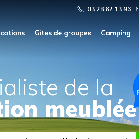
03 28 62 13 96
cations
Gîtes de groupes
Camping
aliste de la
tion meublée