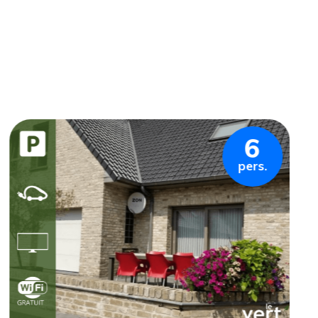
6
pers.