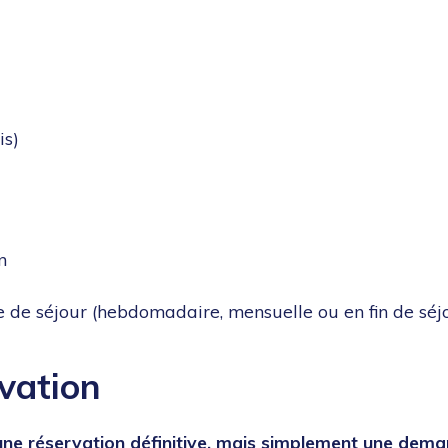
is)
n
e de séjour (hebdomadaire, mensuelle ou en fin de séj
vation
une réservation définitive, mais simplement une deman